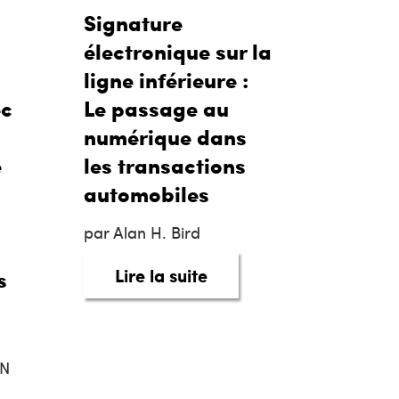
Signature
électronique sur la
ligne inférieure :
ec
Le passage au
numérique dans
e
les transactions
automobiles
nt change la donne.
par Alan H. Bird
 voitures comme en 1996?
about Signature électro
Lire la suite
s
ON