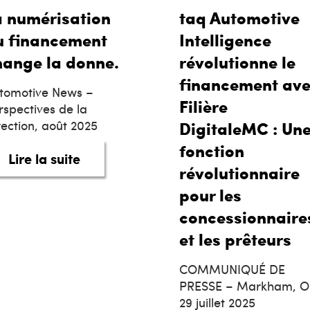
a numérisation
taq Automotive
u financement
Intelligence
hange la donne.
révolutionne le
financement av
tomotive News –
Filière
rspectives de la
rection, août 2025
DigitaleMC : Un
fonction
about La numérisation du financeme
Lire la suite
révolutionnaire
 en 2026, pourquoi finançons-nous toujours les
pour les
concessionnaire
et les prêteurs
COMMUNIQUÉ DE
PRESSE – Markham, 
29 juillet 2025