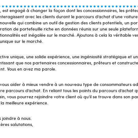
, est engagé à changer la façon dont les concessionnaires, les prêteu
teragissent avec les clients durant le parcours d’achat d’une voiture.
velle qui combine un outil de gestion des clients potentiels, un porta
ploration de portefeuille riche en données réunis sur une seule platefor
ionnalités est inégalée sur le marché. Ajoutons à cela la véritable v
n unique sur le marché.
ive unique, une solide expérience, une ingéniosité stratégique et un
tissant que nos partenaires concessionnaires, prêteurs et constructe
nt. Vous en avez ma parole.
vous aider à mieux vendre à un nouveau type de consommateurs ad
re parcours d’achat. En reliant tous les points du parcours d’achat qu
in, vous pourrez rejoindre votre client où qu’il se trouve dans son 
 la meilleure expérience.
s joindre à nous.
cères salutations,