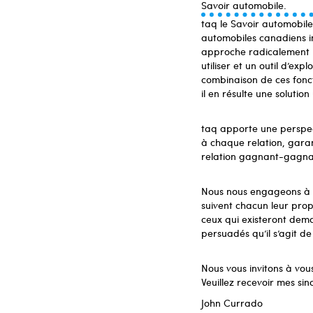
Savoir automobile.
taq le Savoir automobile
automobiles canadiens in
approche radicalement nou
utiliser et un outil d’ex
combinaison de ces fonct
il en résulte une solutio
taq apporte une perspect
à chaque relation, garan
relation gagnant-gagna
Nous nous engageons à 
suivent chacun leur prop
ceux qui existeront dema
persuadés qu’il s’agit de
Nous vous invitons à vou
Veuillez recevoir mes sin
John Currado